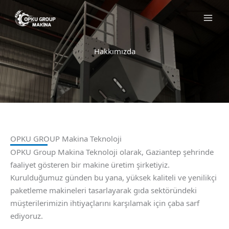
İçeriğe
atla
Hakkımızda
OPKU GROUP Makina Teknoloji
OPKU Group Makina Teknoloji olarak, Gaziantep şehrinde
faaliyet gösteren bir makine üretim şirketiyiz.
Kurulduğumuz günden bu yana, yüksek kaliteli ve yenilikçi
paketleme makineleri tasarlayarak gıda sektöründeki
müşterilerimizin ihtiyaçlarını karşılamak için çaba sarf
ediyoruz.