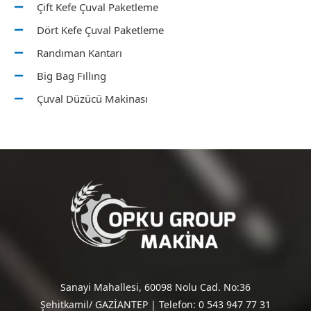
Çift Kefe Çuval Paketleme
Dört Kefe Çuval Paketleme
Randıman Kantarı
Big Bag Fıllıng
Çuval Düzücü Makinası
Sanayi Mahallesi, 60098 Nolu Cad. No:36
Şehitkamil/ GAZİANTEP | Telefon: 0 543 947 77 31